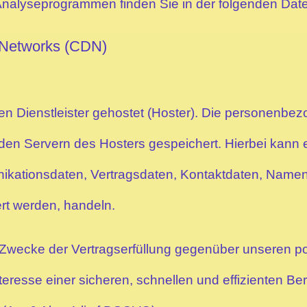
n Analyseprogrammen finden Sie in der folgenden Dat
y Networks (CDN)
en Dienstleister gehostet (Hoster). Die personenbez
den Servern des Hosters gespeichert. Hierbei kann e
kationsdaten, Vertragsdaten, Kontaktdaten, Namen,
ert werden, handeln.
m Zwecke der Vertragserfüllung gegenüber unseren 
nteresse einer sicheren, schnellen und effizienten B